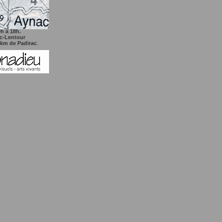
h à 18h.
ac-Lentour
 7km de Padirac
.