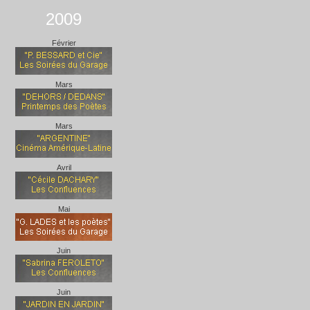
2009
Février
Mars
Mars
Avril
Mai
Juin
Juin